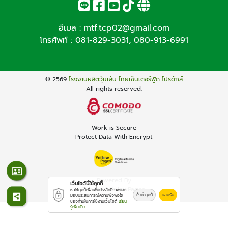
อีเมล :
mtf.tcp02@gmail.com
โทรศัพท์ :
081-829-3031
,
080-913-6991
© 2569
โรงงานผลิตวุ้นเส้น ไทยเซ็นเตอร์ฟู้ด โปรดักส์
All rights reserved.
Work is Secure
Protect Data With Encrypt
Powered By
เว็บไซต์นี้ใช้คุกกี้
Thailand YellowPages
เราใช้คุกกี้เพื่อเพิ่มประสิทธิภาพและ
ตั้งค่าคุกกี้
ยอมรับ
มอบประสบการณ์ความพึงพอใจ
ของท่านในการใช้งานเว็บไซต์
เรียน
รู้เพิ่มเติม